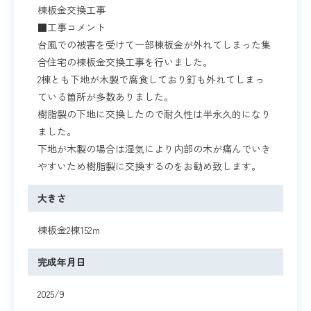
棟板金交換工事
■工事コメント
台風での被害を受けて一部棟板金が外れてしまった集
合住宅の棟板金交換工事を行いました。
2棟とも下地が木製で腐食しており釘も外れてしまっ
ている箇所が多数ありました。
樹脂製の下地に交換したので耐久性は半永久的になり
ました。
下地が木製の場合は湿気により内部の木が痛んでいき
やすいため樹脂製に交換するのをお勧め致します。
大きさ
棟板金2棟152ｍ
完成年月日
2025/9